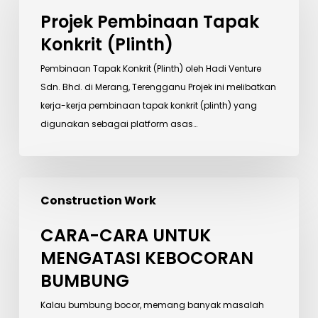
Tapak
Projek Pembinaan Tapak
Konkrit
Konkrit (Plinth)
(Plinth)
Pembinaan Tapak Konkrit (Plinth) oleh Hadi Venture
Sdn. Bhd. di Merang, Terengganu Projek ini melibatkan
kerja-kerja pembinaan tapak konkrit (plinth) yang
digunakan sebagai platform asas…
CARA-
Construction Work
CARA
UNTUK
CARA-CARA UNTUK
MENGATASI
MENGATASI KEBOCORAN
KEBOCORAN
BUMBUNG
BUMBUNG
Kalau bumbung bocor, memang banyak masalah