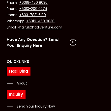
Phone:
+6019-450 8030
Phone:
+6013-209 0274
Phone:
+603-7831 6130
Whatsapp:
+6019-450 8030
Email:
khairul@hadiventure.com
Have Any Question? Send
Your Enquiry Here
QUICKLINKS
Hadi Bina
About
Inquiry
Send Your Inquiry Now