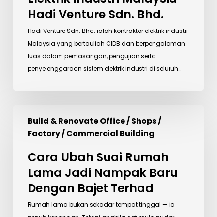
Elektrik
Hadi Venture Sdn. Bhd.
Industri
Malaysia
Hadi Venture Sdn. Bhd. ialah kontraktor elektrik industri
–
Malaysia yang bertauliah CIDB dan berpengalaman
Hadi
luas dalam pemasangan, pengujian serta
Venture
penyelenggaraan sistem elektrik industri di seluruh…
Sdn.
Bhd.
Cara
Build & Renovate Office / Shops /
Ubah
Factory / Commercial Building
Suai
Rumah
Cara Ubah Suai Rumah
Lama
Lama Jadi Nampak Baru
Jadi
Dengan Bajet Terhad
Nampak
Baru
Rumah lama bukan sekadar tempat tinggal — ia
Dengan