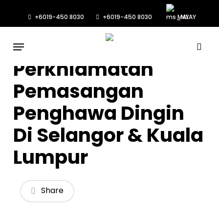
Skip
to
+6019-450 8030
+6019-450 8030
MALAY
main
Menu
content
sea
Perkhidmatan
Pemasangan
Penghawa Dingin
Di Selangor & Kuala
Lumpur
Share