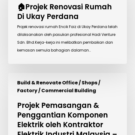
Renovasi
🏠Projek Renovasi Rumah
Rumah
Di Ukay Perdana
Di
Ukay
Projek renovasi rumah Encik Faiz di Ukay Perdana telah
Perdana
dilaksanakan oleh pasukan profesional Hadi Venture
Sdn. Bhd.Kerja-kerja ini melibatkan pembaikan dan
kemasan semula bahagian dalaman…
Projek
Build & Renovate Office / Shops /
Pemasangan
Factory / Commercial Building
&
Penggantian
Projek Pemasangan &
Komponen
Penggantian Komponen
Elektrik
Elektrik oleh Kontraktor
oleh
Kontraktor
Elektrik Industri Malaysia –