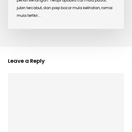
penuh kenangan. Tetapi apabila cat mula pudar,
Bajet
jubin tercabut, dan paip bocor mula kelihatan, ramai
Terhad
mula terfikir:…
Leave a Reply